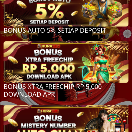
BONUS AUTO 5% SETIAP DEPOSIT
BONUS XTRA FREECHIP RP 5.000
DOWNLOAD APK