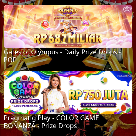
Gates of Olympus - Daily Prize Drops -
POP
Pragmatig Play - COLOR GAME
BONANZA - Prize Drops