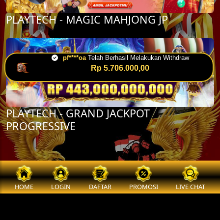
PLAYTECH - MAGIC MAHJONG JP
pf****oa
Telah Berhasil Melakukan Withdraw
Rp 5.706.000,00
PLAYTECH - GRAND JACKPOT
PROGRESSIVE
HOME
LOGIN
DAFTAR
PROMOSI
LIVE CHAT