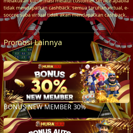
melakukan konfirmasi melalui customer service apabila
tidak mendapatkan cashback. semua taruhan virtual, e-
soccer, saba virtual tidak akan mendapatkan cashback.
Promosi Lainnya
BONUS NEW MEMBER 30%