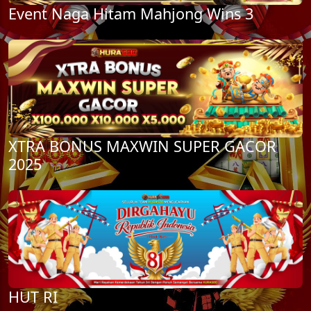
Event Naga Hitam Mahjong Wins 3
XTRA BONUS MAXWIN SUPER GACOR
2025
HUT RI