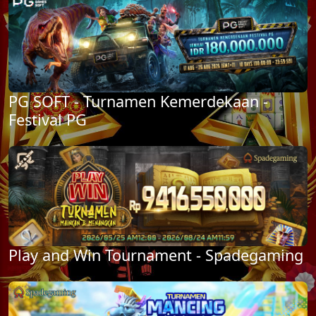
PG SOFT - Turnamen Kemerdekaan -
Festival PG
Play and Win Tournament - Spadegaming