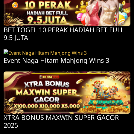
BET TOGEL 10 PERAK HADIAH BET FULL
9.5 JUTA
Event Naga Hitam Mahjong Wins 3
XTRA BONUS MAXWIN SUPER GACOR
2025