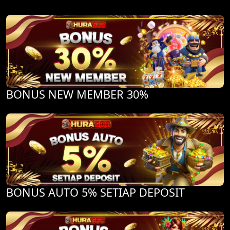
BONUS NEW MEMBER 30%
BONUS AUTO 5% SETIAP DEPOSIT