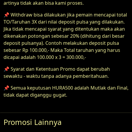
artinya tidak akan bisa kami proses.
📌 Withdraw bisa dilakukan jika pemain mencapai total
TO/Taruhan 3X dari nilai deposit pulsa yang dilakukan.
Jika tidak mencapai syarat yang ditentukan maka akan
dikenakan potongan sebesar 20% (dihitung dari besar
deposit pulsanya). Contoh melakukan deposit pulsa
sebesar Rp 100.000,- Maka Total taruhan yang harus
dicapai adalah 100.000 x 3 = 300.000,-
📌 Syarat dan Ketentuan Promo dapat berubah
sewaktu - waktu tanpa adanya pemberitahuan.
📌 Semua keputusan HURA500 adalah Mutlak dan Final,
tidak dapat diganggu gugat.
Promosi Lainnya