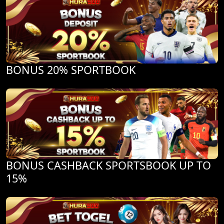
BONUS 20% SPORTBOOK
BONUS CASHBACK SPORTSBOOK UP TO
15%