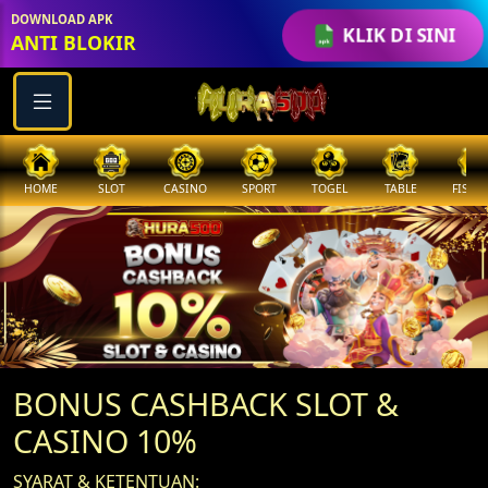
DOWNLOAD APK
KLIK DI SINI
ANTI BLOKIR
SLOT
CASINO
SPORT
TOGEL
TABLE
FISHING
COCK
BONUS CASHBACK SLOT &
CASINO 10%
SYARAT & KETENTUAN: