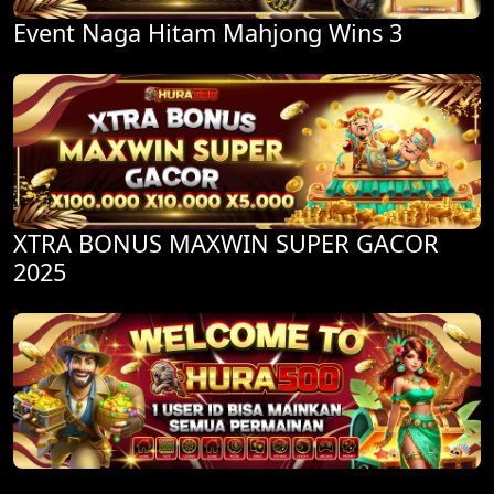
Event Naga Hitam Mahjong Wins 3
XTRA BONUS MAXWIN SUPER GACOR
2025