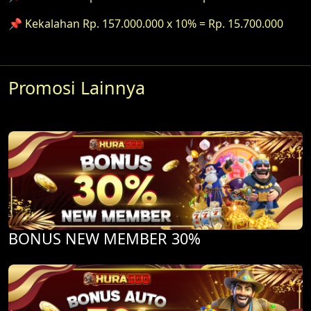
📌 Kekalahan Rp. 157.000.000 x 10% = Rp. 15.700.000
Promosi Lainnya
BONUS NEW MEMBER 30%