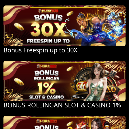
Bonus Freespin up to 30X
BONUS ROLLINGAN SLOT & CASINO 1%