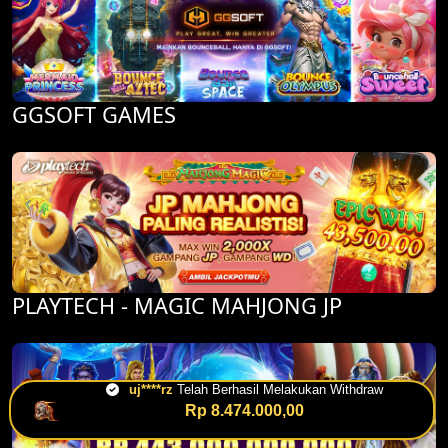
GGSOFT GAMES
PLAYTECH - MAGIC MAHJONG JP
uj****rz
Telah Berhasil Melakukan Withdraw
Rp 8.474.000,00