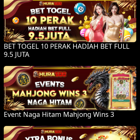
BET TOGEL 10 PERAK HADIAH BET FULL
9.5 JUTA
Event Naga Hitam Mahjong Wins 3