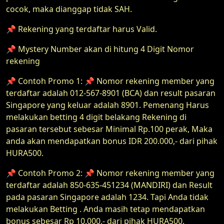
cocok, maka dianggap tidak SAH.
📌 Rekening yang terdaftar harus Valid.
📌 Mystery Number akan di hitung 4 Digit Nomor
rekening
📌 Contoh Promo 1: 📌 Nomor rekening member yang
terdaftar adalah 012-567-8901 (BCA) dan result pasaran
Singapore yang keluar adalah 8901. Pemenang Harus
melakukan betting 4 digit belakang Rekening di
pasaran tersebut sebesar Minimal Rp.100 perak, Maka
anda akan mendapatkan bonus IDR 200.000,- dari pihak
HURA500.
📌 Contoh Promo 2: 📌 Nomor rekening member yang
terdaftar adalah 850-635-451234 (MANDIRI) dan Result
pada pasaran Singapore adalah 1234. Tapi Anda tidak
melakukan Betting . Anda masih tetap mendapatkan
bonus sebesar Rp 10.000,- dari pihak HURA500.