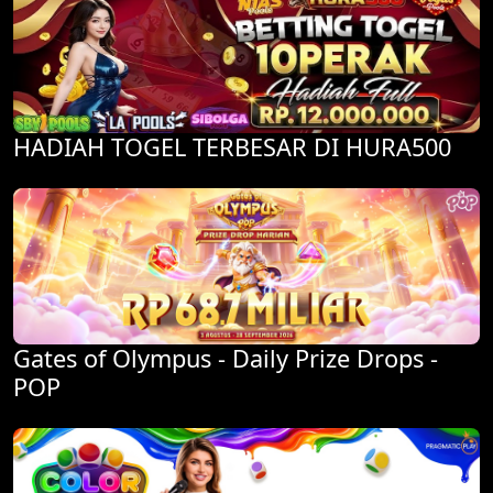
HADIAH TOGEL TERBESAR DI HURA500
Gates of Olympus - Daily Prize Drops -
POP