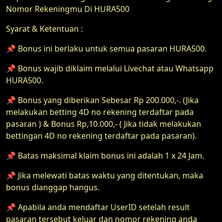
Nomor Rekeningmu Di HURA500
Syarat & Ketentuan :
📌 Bonus ini berlaku untuk semua pasaran HURA500.
📌 Bonus wajib diklaim melalui Livechat atau Whatsapp
HURA500.
📌 Bonus yang diberikan Sebesar Rp 200.000,-. (Jika
melakukan betting 4D no rekening terdaftar pada
pasaran ) & Bonus Rp,10.000,- ( Jika tidak melakukan
bettingan 4D no rekening terdaftar pada pasaran).
📌 Batas maksimal klaim bonus ini adalah 1 x 24 Jam.
📌 Jika melewati batas waktu yang ditentukan, maka
bonus dianggap hangus.
📌 Apabila anda mendaftar UserID setelah result
pasaran tersebut keluar dan nomor rekening anda