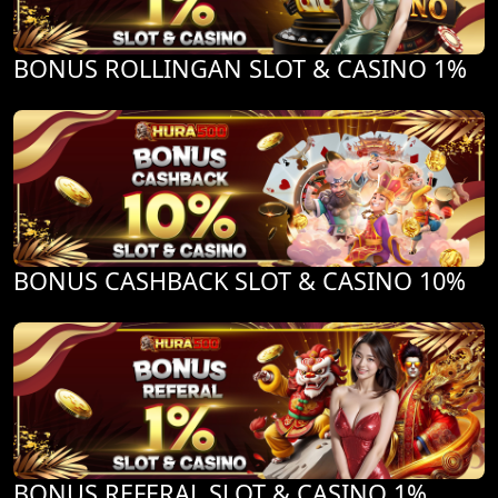
BONUS ROLLINGAN SLOT & CASINO 1%
BONUS CASHBACK SLOT & CASINO 10%
BONUS REFERAL SLOT & CASINO 1%