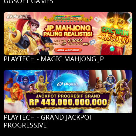
GGSOFT GAMES
PLAYTECH - MAGIC MAHJONG JP
du****px
Telah Berhasil Melakukan Withdraw
Rp 1.891.000,00
PLAYTECH - GRAND JACKPOT
PROGRESSIVE