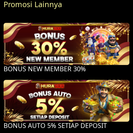
Promosi Lainnya
BONUS NEW MEMBER 30%
BONUS AUTO 5% SETIAP DEPOSIT