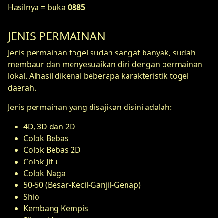
Hasilnya = buka
0885
JENIS PERMAINAN
Jenis permainan togel sudah sangat banyak, sudah
membaur dan menyesuaikan diri dengan permainan
lokal. Alhasil dikenal beberapa karakteristik togel
daerah.
Jenis permainan yang disajikan disini adalah:
4D, 3D dan 2D
Colok Bebas
Colok Bebas 2D
Colok Jitu
Colok Naga
50-50 (Besar-Kecil-Ganjil-Genap)
Shio
Kembang Kempis