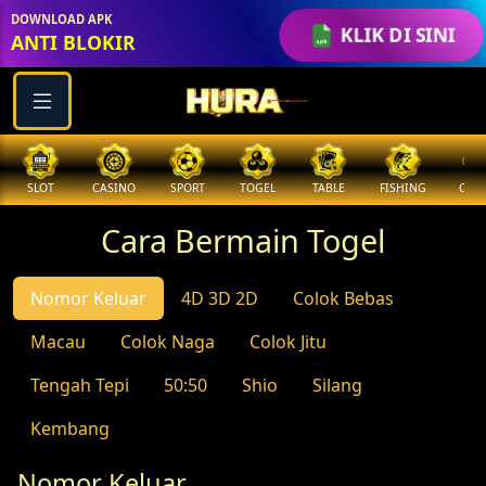
DOWNLOAD APK
KLIK DI SINI
ANTI BLOKIR
SLOT
CASINO
SPORT
TOGEL
TABLE
FISHING
COCK
Cara Bermain Togel
Nomor Keluar
4D 3D 2D
Colok Bebas
Macau
Colok Naga
Colok Jitu
Tengah Tepi
50:50
Shio
Silang
Kembang
Nomor Keluar