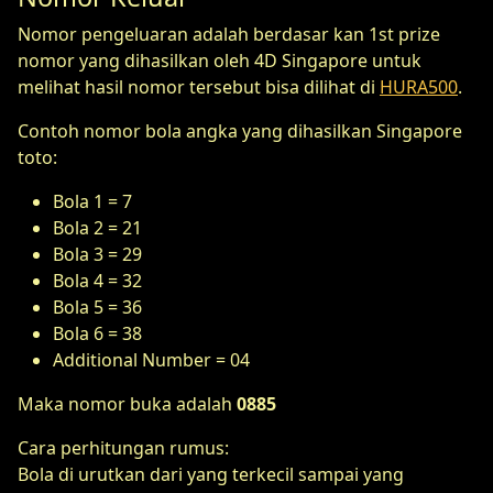
Nomor pengeluaran adalah berdasar kan 1st prize
nomor yang dihasilkan oleh 4D Singapore untuk
melihat hasil nomor tersebut bisa dilihat di
HURA500
.
Contoh nomor bola angka yang dihasilkan Singapore
toto:
Bola 1 = 7
Bola 2 = 21
Bola 3 = 29
Bola 4 = 32
Bola 5 = 36
Bola 6 = 38
Additional Number = 04
Maka nomor buka adalah
0885
Cara perhitungan rumus:
Bola di urutkan dari yang terkecil sampai yang