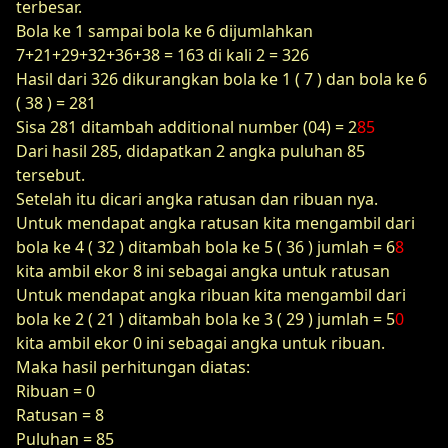
terbesar.
Bola ke 1 sampai bola ke 6 dijumlahkan
7+21+29+32+36+38 = 163 di kali 2 = 326
Hasil dari 326 dikurangkan bola ke 1 ( 7 ) dan bola ke 6
( 38 ) = 281
Sisa 281 ditambah additional number (04) = 2
85
Dari hasil 285, didapatkan 2 angka puluhan 85
tersebut.
Setelah itu dicari angka ratusan dan ribuan nya.
Untuk mendapat angka ratusan kita mengambil dari
bola ke 4 ( 32 ) ditambah bola ke 5 ( 36 ) jumlah = 6
8
kita ambil ekor 8 ini sebagai angka untuk ratusan
Untuk mendapat angka ribuan kita mengambil dari
bola ke 2 ( 21 ) ditambah bola ke 3 ( 29 ) jumlah = 5
0
kita ambil ekor 0 ini sebagai angka untuk ribuan.
Maka hasil perhitungan diatas:
Ribuan = 0
Ratusan = 8
Puluhan = 85