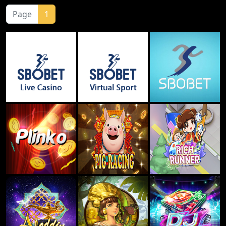
Page
1