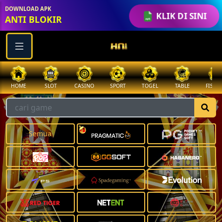
DOWNLOAD APK
KLIK DI SINI
ANTI BLOKIR
HOME
SLOT
CASINO
SPORT
TOGEL
TABLE
FISHI
Semua