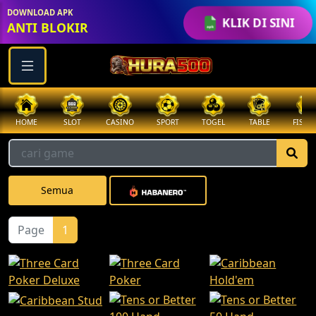
DOWNLOAD APK
KLIK DI SINI
ANTI BLOKIR
HOME
SLOT
CASINO
SPORT
TOGEL
TABLE
FISHI
Semua
Page
1